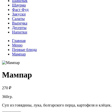
Шашлык
Шаурма
Фаст Фуд
Закуски
Салаты
Выпечка
Десерты
Напитки
Главная
Меню
Первые блюда
Мампар
Мампар
270 ₽
360гр.
Суп из говядины, лука, болгарского перца, картофеля и клёцек.