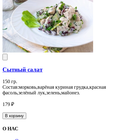
Сытный салат
150 гр.
Состав:морковь,варёная куриная грудка,красная
фасоль,зелёный лук,зелень,майонез.
179 ₽
В корзину
О НАС