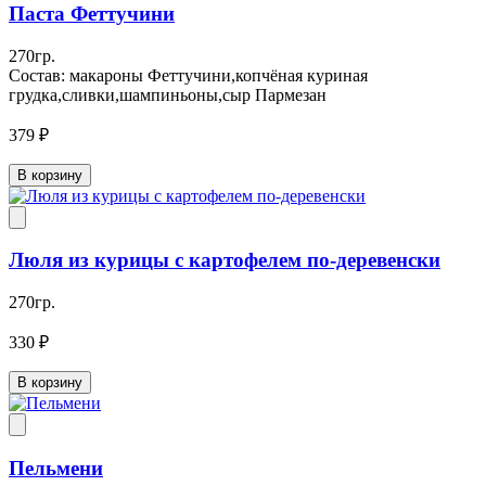
Паста Феттучини
270гр.
Состав: макароны Феттучини,копчёная куриная
грудка,сливки,шампиньоны,сыр Пармезан
379 ₽
В корзину
Люля из курицы с картофелем по-деревенски
270гр.
330 ₽
В корзину
Пельмени