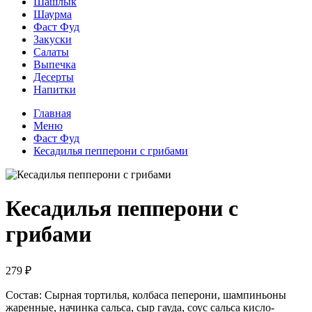
Шашлык
Шаурма
Фаст Фуд
Закуски
Салаты
Выпечка
Десерты
Напитки
Главная
Меню
Фаст Фуд
Кесадилья пепперони с грибами
Кесадилья пепперони с
грибами
279 ₽
Состав: Сырная тортилья, колбаса пеперони, шампиньоны
жаренные, начинка сальса, сыр гауда, соус сальса кисло-